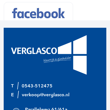
T
0543-512475
E
verkoop@verglasco.nl
Parallelweg 61/61a