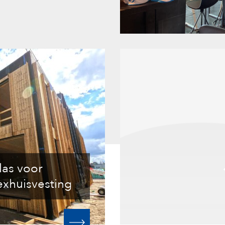
las voor
lexhuisvesting