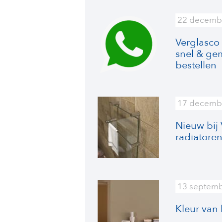
22 decemb
Verglasco
snel & gem
bestellen
17 decemb
Nieuw bij 
radiatore
13 septem
Kleur van 