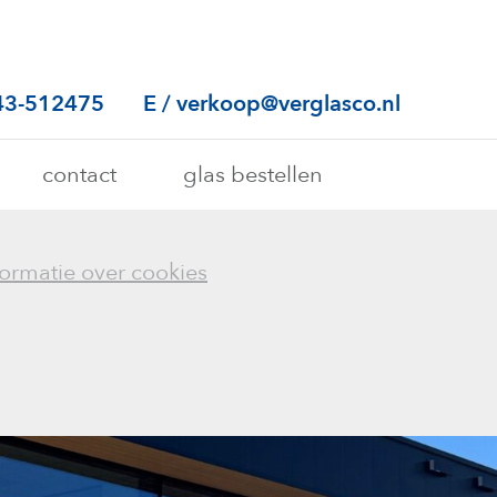
43-512475
E
/
verkoop@verglasco.nl
contact
glas bestellen
ormatie over cookies