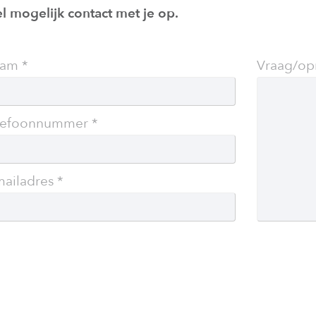
el mogelijk contact met je op.
ave
am
Vraag/op
s
ld
ank
lefoonnummer
mailadres