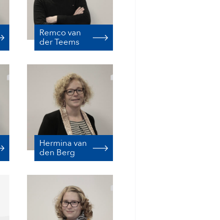
Remco van
der Teems
Hermina van
den Berg