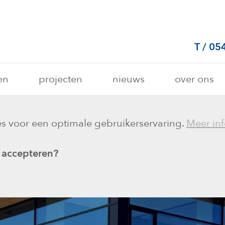
T
/
05
en
projecten
nieuws
over ons
s voor een optimale gebruikerservaring.
Meer inf
 accepteren?