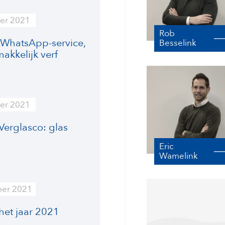
er 2021
Rob
 WhatsApp-service,
Besselink
akkelijk verf
er 2021
Verglasco: glas
n
Eric
Wamelink
ber 2021
het jaar 2021